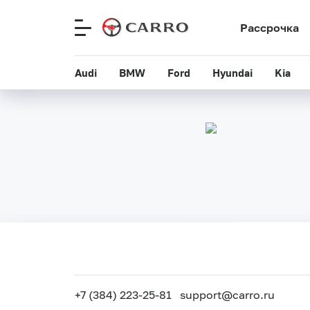
Рассрочка
Рассрочка
Меню
Меню
сайта
сайта
Audi
Audi
BMW
BMW
Ford
Ford
Hyundai
Hyundai
Kia
Kia
+7 (384) 223-25-81
support@carro.ru