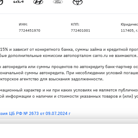
ИНН:
КПП:
Юридичес
7724451970
772401001
117405, г.
о 15% и зависит от конкретного банка, суммы займа и кредитной п
бые дополнительные комиссии автопорталом carro.ru не взимаются.
 автокредита или суммы процентов по автокредиту банк-партнер ос
воначальной суммы автокредита. При несоблюдении условий погаше
кторское агентство для взыскания задолженности.
мационный характер и ни при каких условиях не является публичн
й информации о наличии и стоимости указанных товаров и (или) у
зия ЦБ РФ № 2673 от 09.07.2024 г
ности владельцев транспортных средств осуществляется АО "Т-Стра