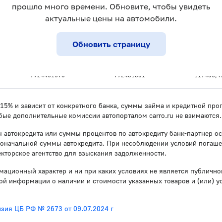
прошло много времени. Обновите, чтобы увидеть
прошло много времени. Обновите, чтобы увидеть
актуальные цены на автомобили.
актуальные цены на автомобили.
Обновить страницу
Обновить страницу
ИНН:
КПП:
Юридичес
7724451970
772401001
117405, г.
о 15% и зависит от конкретного банка, суммы займа и кредитной п
бые дополнительные комиссии автопорталом carro.ru не взимаются.
 автокредита или суммы процентов по автокредиту банк-партнер ос
воначальной суммы автокредита. При несоблюдении условий погаше
кторское агентство для взыскания задолженности.
мационный характер и ни при каких условиях не является публичн
й информации о наличии и стоимости указанных товаров и (или) у
зия ЦБ РФ № 2673 от 09.07.2024 г