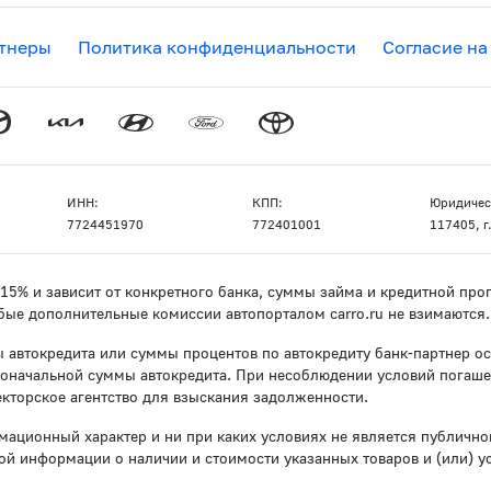
тнеры
Политика конфиденциальности
Согласие на
ИНН:
КПП:
Юридичес
7724451970
772401001
117405, г.
о 15% и зависит от конкретного банка, суммы займа и кредитной п
бые дополнительные комиссии автопорталом carro.ru не взимаются.
 автокредита или суммы процентов по автокредиту банк-партнер ос
воначальной суммы автокредита. При несоблюдении условий погаше
кторское агентство для взыскания задолженности.
мационный характер и ни при каких условиях не является публичн
й информации о наличии и стоимости указанных товаров и (или) у