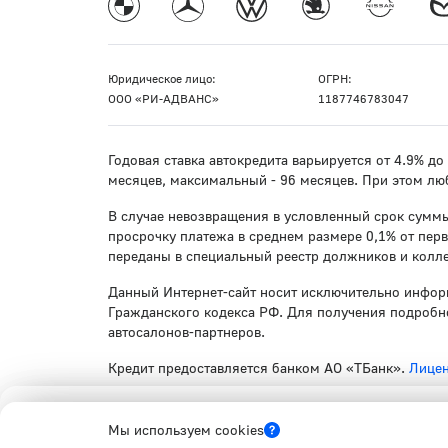
Юридическое лицо:
ОГРН:
ООО «РИ-АДВАНС»
1187746783047
Годовая ставка автокредита варьируется от 4.9% д
месяцев, максимальный - 96 месяцев. При этом лю
В случае невозвращения в условленный срок суммы
просрочку платежа в среднем размере 0,1% от пер
переданы в специальный реестр должников и колле
Данный Интернет-сайт носит исключительно инфор
Гражданского кодекса РФ. Для получения подробно
автосалонов-партнеров.
Кредит предоставляется банком АО «ТБанк».
Лицен
Обязательное страхование гражданской ответствен
Мы используем cookies
03 от 01.07.2024 г.
Правовая информация.
Мы используем cookies
Мы используем cookies