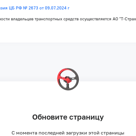
зия ЦБ РФ № 2673 от 09.07.2024 г
ности владельцев транспортных средств осуществляется АО "Т-Стра
Кемерово
Обновите страницу
Обновите страницу
С момента последней загрузки этой страницы
С момента последней загрузки этой страницы
тнеры
Политика конфиденциальности
Согласие на