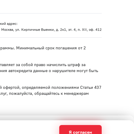
кий адрес:
 Москва, ул. Кирпичные Выемки, д. 2к1, эт. 4, п. XII, оф. 412
рограммы. Минимальный срок погашения от 2
тавляет за собой право начислить штраф за
ния автокредита данные о нарушителе могут быть
ой офертой, определяемой положениями Статьи 437
слуг, пожалуйста, обращайтесь к менеджерам
хование"
по лицензии ОС № 0191-
Я согласен
Я согласен
Я согласен