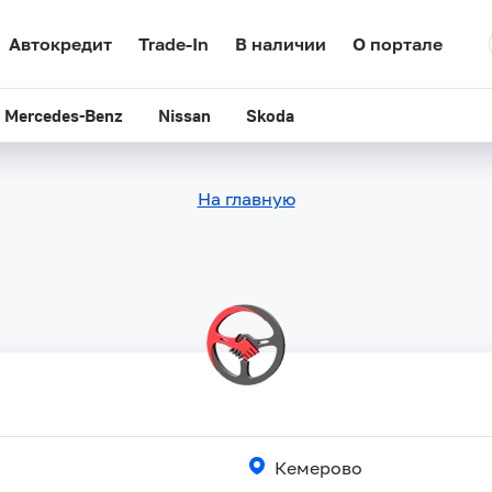
Автокредит
Автокредит
Trade-In
Trade-In
В наличии
В наличии
О портале
О портале
Mercedes-Benz
Mercedes-Benz
Nissan
Nissan
Skoda
Skoda
На главную
Кемерово