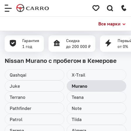
Меню
сайта
Все марки
Гарантия
Скидка
Первый
1 год
до 200 000 ₽
от 0%
Nissan Murano с пробегом в Кемерове
Qashqai
X-Trail
Juke
Murano
Terrano
Teana
Pathfinder
Note
Patrol
Tiida
Serena
Almera