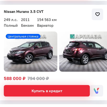
Nissan Murano 3.5 CVT
249 л.с.
2011
154 563 км
Полный
Бензин
Вариатор
Бесплатный звонок
Центральная стоянка
Автоцентр Кар Плаза
588 000 ₽
794 000 ₽
Купить в кредит