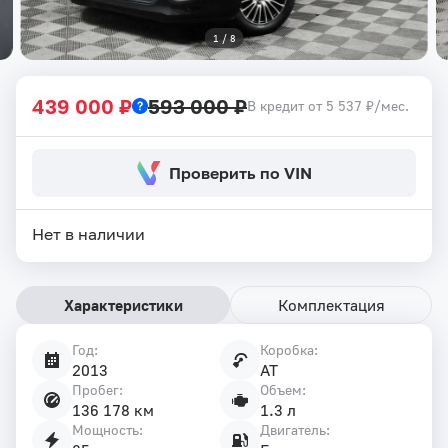
1
 / 
8
439 000 ₽
593 000 ₽
В кредит от 5 537 ₽/мес.
Проверить по VIN
Нет в наличии
Характеристики
Комплектация
Год:
Коробка:
Характеристики
2013
AT
автомобиля
Пробег:
Объем:
136 178 км
1.3 л
Мощность:
Двигатель: