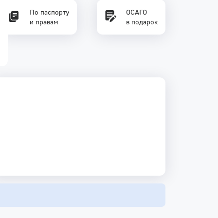
По паспорту
ОСАГО
и правам
в подарок