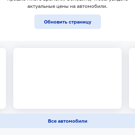
актуальные цены на автомобили.
Первый взнос
Trade-In как
от 0%
первый взнос
Обновить страницу
Все автомобили