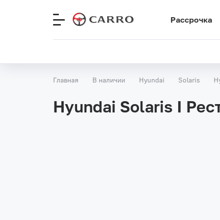
Рассрочка
Меню
сайта
Главная
В наличии
Hyundai
Solaris
H
Hyundai Solaris I Рес